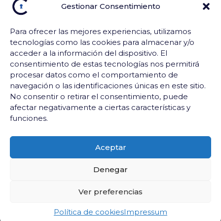
9001-
Gestionar Consentimiento
2015
Comercial:
NOTICIAS
+57
Biblioteca
Para ofrecer las mejores experiencias, utilizamos
Juridica
300
tecnologías como las cookies para almacenar y/o
acceder a la información del dispositivo. El
637
consentimiento de estas tecnologías nos permitirá
7245
procesar datos como el comportamiento de
Mesa
navegación o las identificaciones únicas en este sitio.
de
No consentir o retirar el consentimiento, puede
afectar negativamente a ciertas características y
Soporte:
funciones.
+57
300
Aceptar
639
2513
Denegar
Ver preferencias
Política de cookies
Impressum